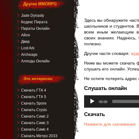
Другие MMORPG
Jade Dynasty
Здесь вы обнаружите част
Кодекс Пирата
школьников и студентов. 
Пираты Онлайн
всем иным желающим вы
Айон
своих знаниях. Надеюсь,
Двар
полезно.
Lost Ark
Другие части словаря:
ауд
Archeage
Аллоды Онлайн
Ниже вы можете скачать 
слушать его онлайн. Успеш
Не хотите потерять адрес 
Это интересно
Слушать онлайн
Скачать ГТА 4
Скачать ГТА 5
Аудиоплеер
00:00
Скачать Spore
Скачать Crysis
Скачать
Скачать Симс 2
Скачать Симс 3
Нажмите для скачивания
Скачать Симс 4
Скачать Метро 2033