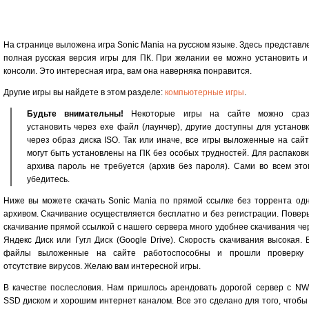
На странице выложена игра Sonic Mania на русском языке. Здесь представл
полная русская версия игры для ПК. При желании ее можно установить и
консоли. Это интересная игра, вам она наверняка понравится.
Другие игры вы найдете в этом разделе:
компьютерные игры
.
Будьте внимательны!
Некоторые игры на сайте можно сраз
установить через exe файл (лаунчер), другие доступны для установ
через образ диска ISO. Так или иначе, все игры выложенные на сай
могут быть установлены на ПК без особых трудностей. Для распаков
архива пароль не требуется (архив без пароля). Сами во всем это
убедитесь.
Ниже вы можете скачать Sonic Mania по прямой ссылке без торрента од
архивом. Скачивание осуществляется бесплатно и без регистрации. Поверь
скачивание прямой ссылкой с нашего сервера много удобнее скачивания че
Яндекс Диск или Гугл Диск (Google Drive). Скорость скачивания высокая. 
файлы выложенные на сайте работоспособны и прошли проверку
отсутствие вирусов. Желаю вам интересной игры.
В качестве послесловия. Нам пришлось арендовать дорогой сервер с N
SSD диском и хорошим интернет каналом. Все это сделано для того, чтобы