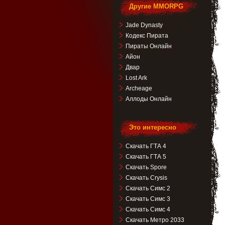
Другие MMORPG
Jade Dynasty
Кодекс Пирата
Пираты Онлайн
Айон
Двар
Lost Ark
Archeage
Аллоды Онлайн
Это интересно
Скачать ГТА 4
Скачать ГТА 5
Скачать Spore
Скачать Crysis
Скачать Симс 2
Скачать Симс 3
Скачать Симс 4
Скачать Метро 2033