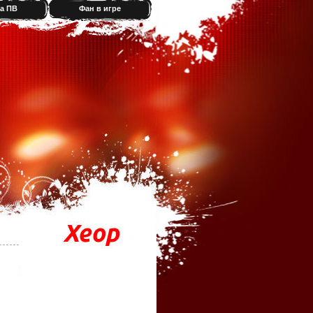
а ПВ
Фан в игре