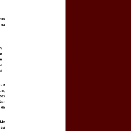
ена
 на
у
ки
те
ки
м
ним
те,
рез
Все
 на
WMe
 вы