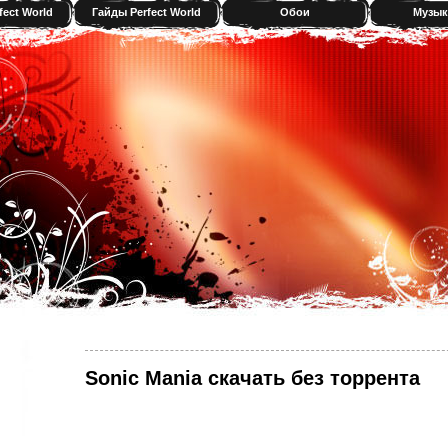
fect World
Гайды Perfect World
Обои
Музык
Sonic Mania скачать без торрента