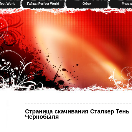
fect World
Гайды Perfect World
Обои
Музык
Страница скачивания Сталкер Тень
Чернобыля