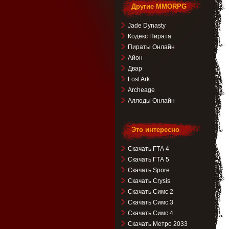
Другие MMORPG
Jade Dynasty
Кодекс Пирата
Пираты Онлайн
Айон
Двар
Lost Ark
Archeage
Аллоды Онлайн
Это интересно
Скачать ГТА 4
Скачать ГТА 5
Скачать Spore
Скачать Crysis
Скачать Симс 2
Скачать Симс 3
Скачать Симс 4
Скачать Метро 2033