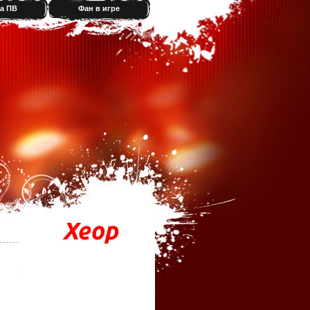
а ПВ
Фан в игре