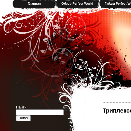
Главная
Обзор Perfect World
Гайды Perfect W
Найти:
Триплексо