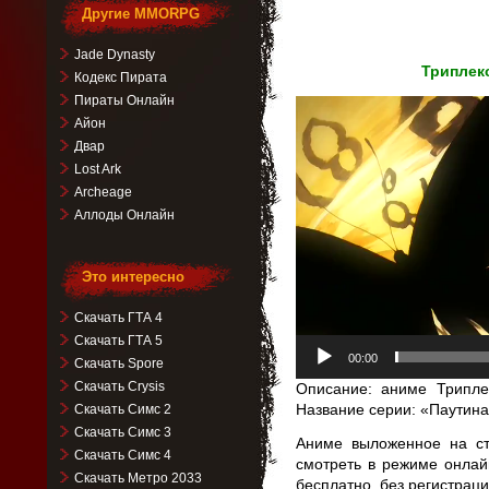
Другие MMORPG
Jade Dynasty
Триплекс
Кодекс Пирата
Пираты Онлайн
Видеоплеер
Айон
Двар
Lost Ark
Archeage
Аллоды Онлайн
Это интересно
Скачать ГТА 4
Скачать ГТА 5
00:00
Скачать Spore
Скачать Crysis
Описание: аниме Триплек
Название серии: «Паутина
Скачать Симс 2
Скачать Симс 3
Аниме выложенное на ст
Скачать Симс 4
смотреть в режиме онлай
Скачать Метро 2033
бесплатно, без регистрац