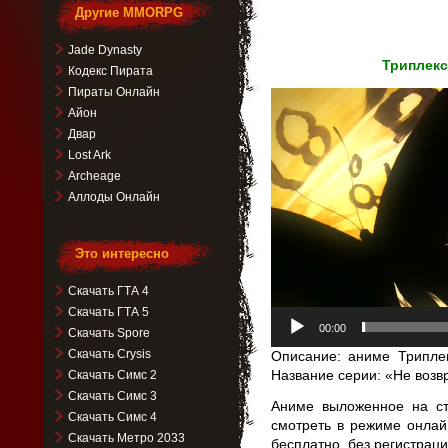
Другие MMORPG
Jade Dynasty
Триплекс
Кодекс Пирата
Пираты Онлайн
Видеоплеер
Айон
Двар
Lost Ark
Archeage
Аллоды Онлайн
Это интересно
Скачать ГТА 4
Скачать ГТА 5
00:00
Скачать Spore
Скачать Crysis
Описание: аниме Триплек
Название серии: «Не возв
Скачать Симс 2
Скачать Симс 3
Аниме выложенное на ст
Скачать Симс 4
смотреть в режиме онлай
Скачать Метро 2033
бесплатно, без регистрац