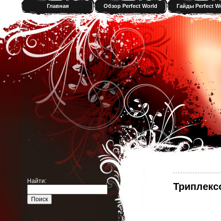
Главная
Обзор Perfect World
Гайды Perfect W
Найти:
Триплексо