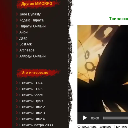
Другие MMORPG
Jade Dynasty
Триплекс
Кодекс Пирата
Пираты Онлайн
Видеоплеер
Айон
Двар
Lost Ark
Archeage
Аллоды Онлайн
Это интересно
Скачать ГТА 4
Скачать ГТА 5
Скачать Spore
Скачать Crysis
Скачать Симс 2
Скачать Симс 3
00:00
Скачать Симс 4
Скачать Метро 2033
Описание: аниме Триплек