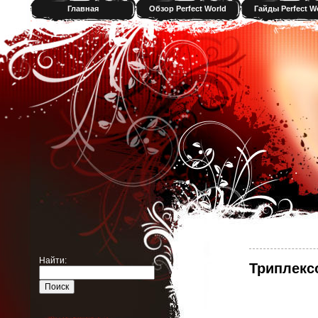
Главная
Обзор Perfect World
Гайды Perfect W
Найти:
Триплексо