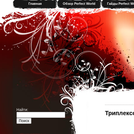
Главная
Обзор Perfect World
Гайды Perfect W
Найти:
Триплексо