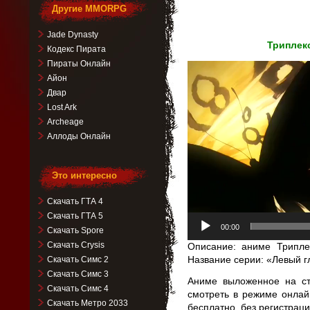
Другие MMORPG
Jade Dynasty
Триплекс
Кодекс Пирата
Пираты Онлайн
Видеоплеер
Айон
Двар
Lost Ark
Archeage
Аллоды Онлайн
Это интересно
Скачать ГТА 4
Скачать ГТА 5
00:00
Скачать Spore
Скачать Crysis
Описание: аниме Триплек
Название серии: «Левый г
Скачать Симс 2
Скачать Симс 3
Аниме выложенное на ст
Скачать Симс 4
смотреть в режиме онлай
Скачать Метро 2033
бесплатно, без регистрац