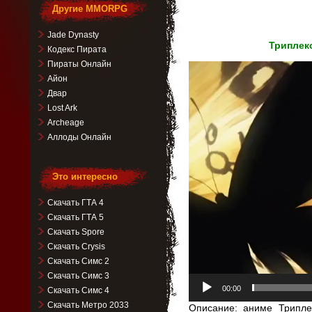
Другие MMORPG
Jade Dynasty
Триплекс
Кодекс Пирата
Пираты Онлайн
Видеоплеер
Айон
Двар
Lost Ark
Archeage
Аллоды Онлайн
Это интересно
Скачать ГТА 4
Скачать ГТА 5
Скачать Spore
Скачать Crysis
Скачать Симс 2
Скачать Симс 3
00:00
Скачать Симс 4
Скачать Метро 2033
Описание: аниме Триплек