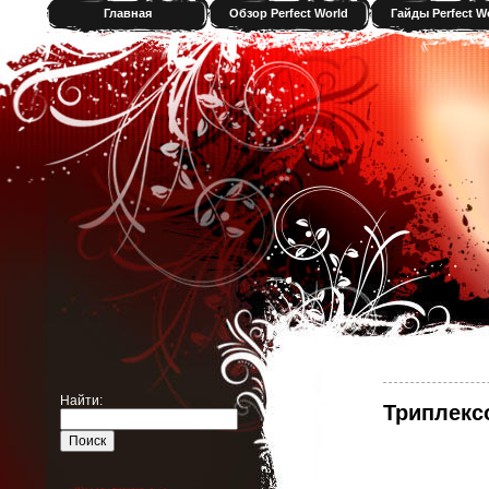
Главная
Обзор Perfect World
Гайды Perfect W
Найти:
Триплексо