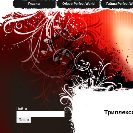
Главная
Обзор Perfect World
Гайды Perfect W
Найти:
Триплексо