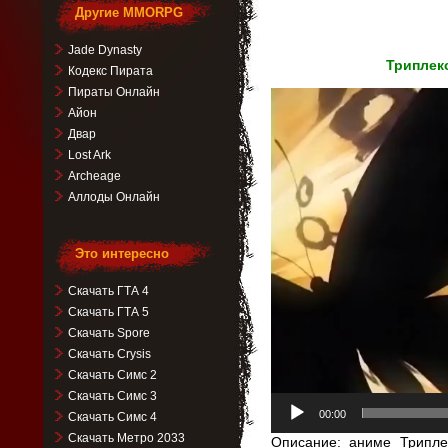
Другие MMORPG
Jade Dynasty
Триплекс
Кодекс Пирата
Пираты Онлайн
Видеоплеер
Айон
Двар
Lost Ark
Archeage
Аллоды Онлайн
Это интересно
Скачать ГТА 4
Скачать ГТА 5
Скачать Spore
Скачать Crysis
Скачать Симс 2
Скачать Симс 3
00:00
Скачать Симс 4
Скачать Метро 2033
Описание: аниме Триплек