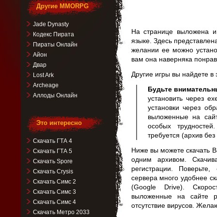
Другие MMORPG
Jade Dynasty
На странице выложена иг
Кодекс Пирата
языке. Здесь представлен
Пираты Онлайн
желании ее можно устано
Айон
вам она наверняка понрав
Двар
Другие игры вы найдете в
Lost Ark
Archeage
Будьте внимательн
Аллоды Онлайн
установить через ex
установки через обр
выложенные на сай
Это интересно
особых трудностей
требуется (архив без
Скачать ГТА 4
Ниже вы можете скачать В
Скачать ГТА 5
одним архивом. Скачив
Скачать Spore
регистрации. Поверьте
Скачать Crysis
сервера много удобнее ск
Скачать Симс 2
(Google Drive). Скор
Скачать Симс 3
выложенные на сайте р
Скачать Симс 4
отсутствие вирусов. Жела
Скачать Метро 2033