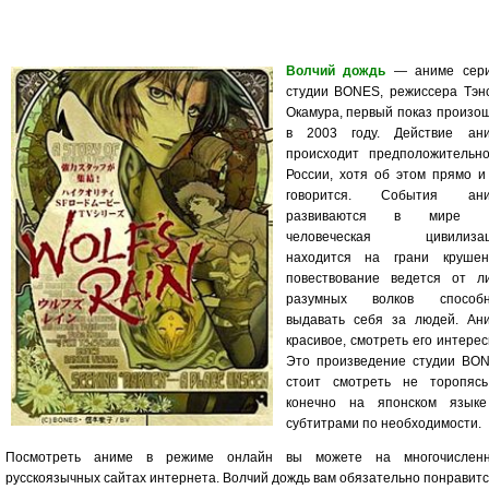
Волчий дождь
— аниме сер
студии BONES, режиссера Тэн
Окамура, первый показ произо
в 2003 году. Действие ан
происходит предположительн
России, хотя об этом прямо и
говорится. События ани
развиваются в мире г
человеческая цивилизац
находится на грани крушен
повествование ведется от л
разумных волков способ
выдавать себя за людей. Ан
красивое, смотреть его интерес
Это произведение студии BO
стоит смотреть не торопяс
конечно на японском язык
субтитрами по необходимости.
Посмотреть аниме в режиме онлайн вы можете на многочислен
русскоязычных сайтах интернета. Волчий дождь вам обязательно понравитс