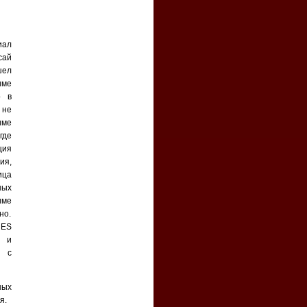
иал
сай
шел
име
о в
 не
ме
де
ия
ия,
ица
ных
име
но.
NES
ь и
е с
ных
я.