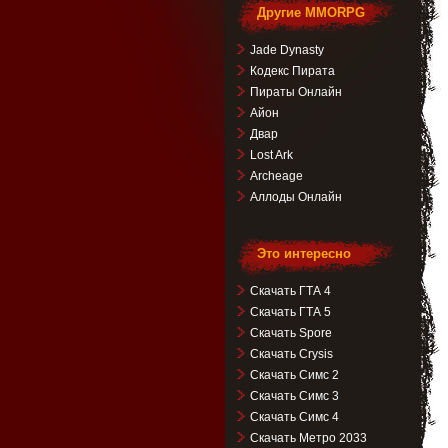
Другие MMORPG
Jade Dynasty
Кодекс Пирата
Пираты Онлайн
Айон
Двар
Lost Ark
Archeage
Аллоды Онлайн
Это интересно
Скачать ГТА 4
Скачать ГТА 5
Скачать Spore
Скачать Crysis
Скачать Симс 2
Скачать Симс 3
Скачать Симс 4
Скачать Метро 2033