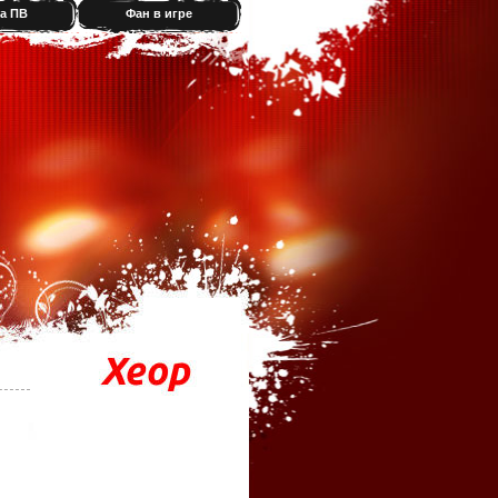
а ПВ
Фан в игре