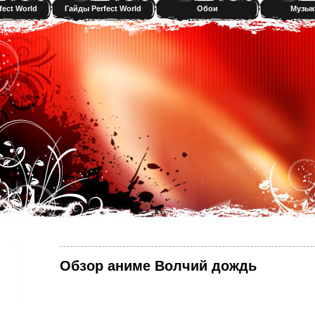
fect World
Гайды Perfect World
Обои
Музык
Обзор аниме Волчий дождь