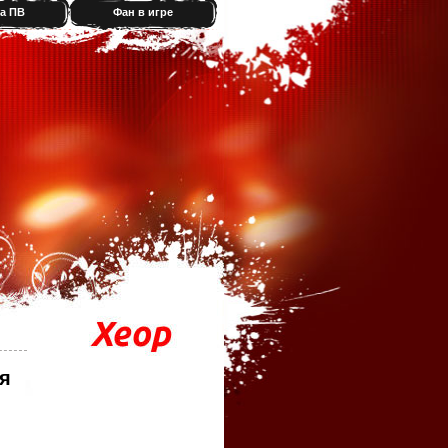
а ПВ
Фан в игре
я