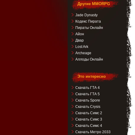
Другие MMORPG
Jade Dynasty
Кодекс Пирата
Пираты Онлайн
Айон
Двар
Lost Ark
Archeage
Аллоды Онлайн
Это интересно
Скачать ГТА 4
Скачать ГТА 5
Скачать Spore
Скачать Crysis
Скачать Симс 2
Скачать Симс 3
Скачать Симс 4
Скачать Метро 2033