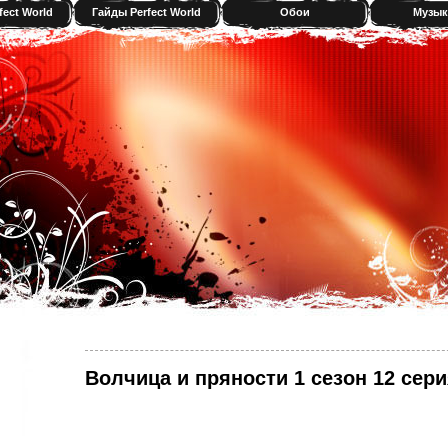
fect World
Гайды Perfect World
Обои
Музык
Волчица и пряности 1 сезон 12 сери