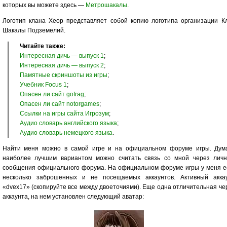
которых вы можете здесь —
Метрошакалы
.
Логотип клана Хеор представляет собой копию логотипа организации К
Шакалы Подземелий.
Читайте также:
Интересная дичь — выпуск 1
;
Интересная дичь — выпуск 2
;
Памятные скриншоты из игры
;
Учебник Focus 1
;
Опасен ли сайт gofrag
;
Опасен ли сайт notorgames
;
Ссылки на игры сайта Игрозум
;
Аудио словарь английского языка
;
Аудио словарь немецкого языка
.
Найти меня можно в самой игре и на официальном форуме игры. Дум
наиболее лучшим вариантом можно считать связь со мной через лич
сообщения официального форума. На официальном форуме игры у меня е
несколько заброшенных и не посещаемых аккаунтов. Активный акка
«dvex17» (скопируйте все между двоеточиями). Еще одна отличительная че
аккаунта, на нем установлен следующий аватар: