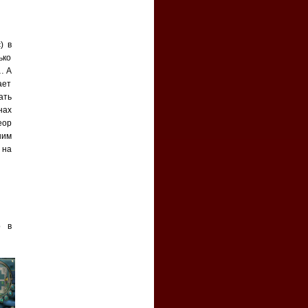
) в
ько
… А
ает
ать
нах
еор
шим
 на
о в