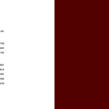
 не
тов
ако
тое
вас
кса
оже
ова
ала