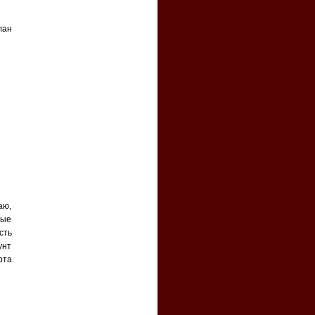
лан
аю,
ные
сть
унт
рта