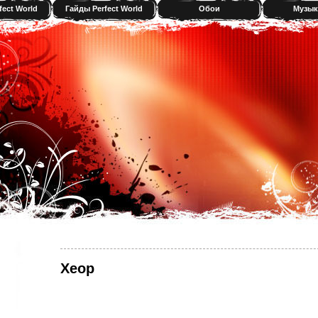
fect World
Гайды Perfect World
Обои
Музык
Хеор