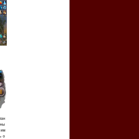
лан
бны
 им
ь о