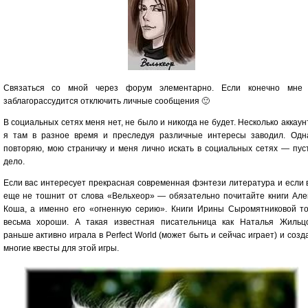
Связаться со мной через форум элементарно. Если конечно мне
заблагорассудится отключить личные сообщения 🙂
В социальных сетях меня нет, не было и никогда не будет. Несколько аккаун
я там в разное время и преследуя различные интересы заводил. Одн
повторяю, мою страничку и меня лично искать в социальных сетях — пус
дело.
Если вас интересует прекрасная современная фэнтези литература и если 
еще не тошнит от слова «Вельхеор» — обязательно почитайте книги Але
Коша, а именно его «огненную серию». Книги Ирины Сыромятниковой т
весьма хороши. А такая известная писательница как Наталья Жильц
раньше активно играла в Perfect World (может быть и сейчас играет) и созд
многие квесты для этой игры.