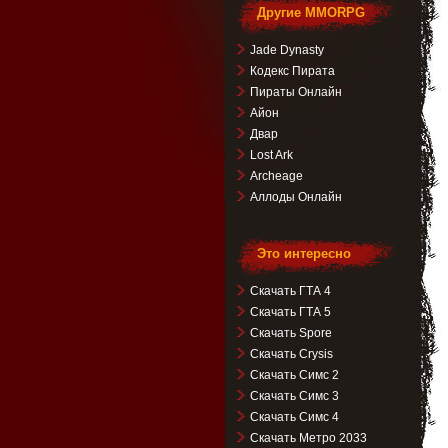
Другие MMORPG
Jade Dynasty
Кодекс Пирата
Пираты Онлайн
Айон
Двар
Lost Ark
Archeage
Аллоды Онлайн
Это интересно
Скачать ГТА 4
Скачать ГТА 5
Скачать Spore
Скачать Crysis
Скачать Симс 2
Скачать Симс 3
Скачать Симс 4
Скачать Метро 2033