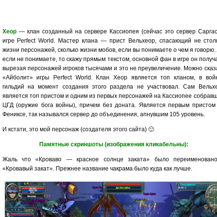
Хеор
— клан созданный на сервере Кассиопея (сейчас это сервер Саргас
игре Perfect World. Мастер клана — прист Вельхеор, спасающий не стол
жизни персонажей, сколько жизни мобов, если вы понимаете о чем я говорю
если не понимаете, то скажу прямым текстом, основной фан в игре он получ
вырезая персонажей игроков тысячами и это не преувеличение. Можно сказ
«Айболит» игры Perfect World. Клан Хеор является топ кланом, в вой
гильдий на момент создания этого раздела не участвовал. Сам Вельх
является топ пристом и одним из первых персонажей на Кассиопее собрав
ЦГД (оружие бога войны), причем без доната. Является первым пристом
Фениксе, так назывался сервер до объединения, апнувшим 105 уровень.
И кстати, это мой персонаж (создателя этого сайта) 🙂
Памятные скриншоты (изображения кликабельны):
Жаль что «Кроваво — красное солнце заката» было переименован
«Кровавый закат». Прежнее название чакрама было куда как лучше.