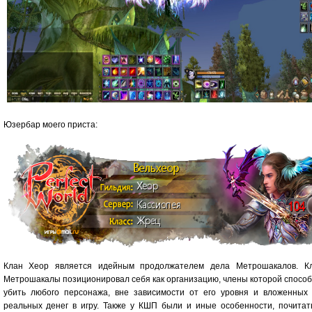
Юзербар моего приста:
Клан Хеор является идейным продолжателем дела Метрошакалов. К
Метрошакалы позиционировал себя как организацию, члены которой спосо
убить любого персонажа, вне зависимости от его уровня и вложенных
реальных денег в игру. Также у КШП были и иные особенности, почитат