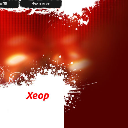
а ПВ
Фан в игре